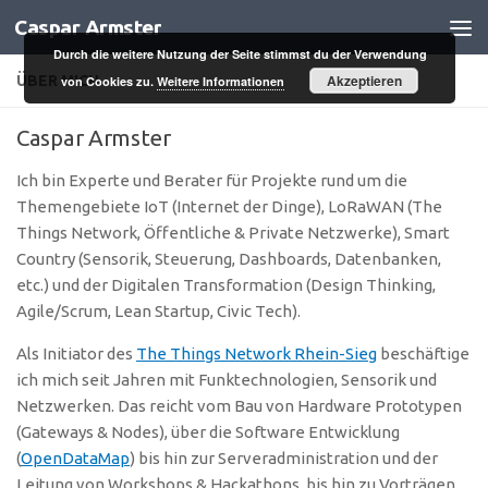
Caspar Armster
Zum Inhalt springen
Durch die weitere Nutzung der Seite stimmst du der Verwendung
Akzeptieren
ÜBER MICH
von Cookies zu.
Weitere Informationen
Caspar Armster
Ich bin Experte und Berater für Projekte rund um die
Themengebiete IoT (Internet der Dinge), LoRaWAN (The
Things Network, Öffentliche & Private Netzwerke), Smart
Country (Sensorik, Steuerung, Dashboards, Datenbanken,
etc.) und der Digitalen Transformation (Design Thinking,
Agile/Scrum, Lean Startup, Civic Tech).
Als Initiator des
The Things Network Rhein-Sieg
beschäftige
ich mich seit Jahren mit Funktechnologien, Sensorik und
Netzwerken. Das reicht vom Bau von Hardware Prototypen
(Gateways & Nodes), über die Software Entwicklung
(
OpenDataMap
) bis hin zur Serveradministration und der
Leitung von Workshops & Hackathons, bis hin zu Vorträgen