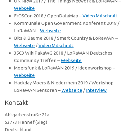
OK NRW 2017 / The Things Network & LoRaWAN –
Webseite
FrOSCon 2018 / OpenDataMap –
Video Mitschnitt
Kommunale Open Government Konferenz 2018 /
LoRaWAN –
Webseite
Bits & Bäume 2018 / Smart Country & LoRaWAN –
Webseite
/
Video Mitschnitt
35C3 WikiPakaWG 2018 / LoRaWAN Deutsches
Community Treffen –
Webseite
Moersfunk & LoRaWAN 2019 / Ideenworkshop –
Webseite
Hackday Moers & Niederrhein 2019 / Workshop
LoRaWAN Sensoren –
Webseite
/
Interview
Kontakt
Abtgartenstraße 21a
53773 Hennef (Sieg)
Deutschland