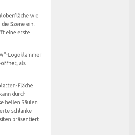
aloberfläche wie
 die Szene ein.
t eine erste
r „W“-Logoklammer
öffnet, als
platten-Fläche
kann durch
se hellen Säulen
ierte schlanke
siten präsentiert