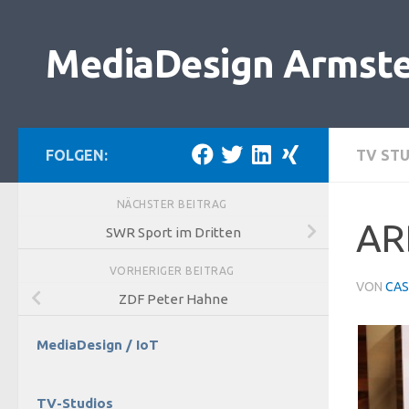
Zum Inhalt springen
MediaDesign Armst
FOLGEN:
TV ST
NÄCHSTER BEITRAG
AR
SWR Sport im Dritten
VORHERIGER BEITRAG
VON
CAS
ZDF Peter Hahne
MediaDesign / IoT
TV-Studios