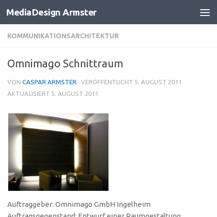
MediaDesign Armster
Zum Inhalt springen
KOMMUNIKATIONSARCHITEKTUR
Omnimago Schnittraum
VON
CASPAR ARMSTER
· VERÖFFENTLICHT
5. AUGUST 2011
·
AKTUALISIERT
5. AUGUST 2011
Auftraggeber: Omnimago GmbH Ingelheim
Auftragsgegenstand: Entwurf einer Raumgestaltung