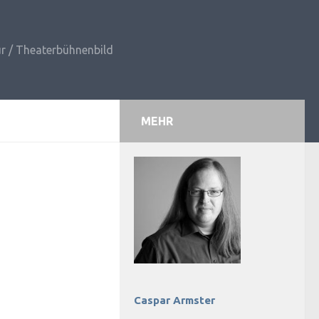
r / Theaterbühnenbild
MEHR
Caspar Armster