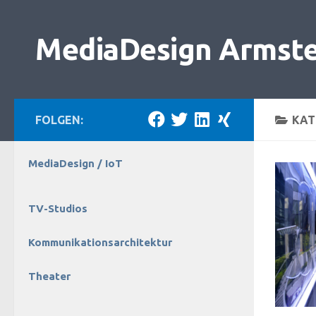
Zum Inhalt springen
MediaDesign Armst
FOLGEN:
KAT
MediaDesign / IoT
TV-Studios
Kommunikationsarchitektur
Theater