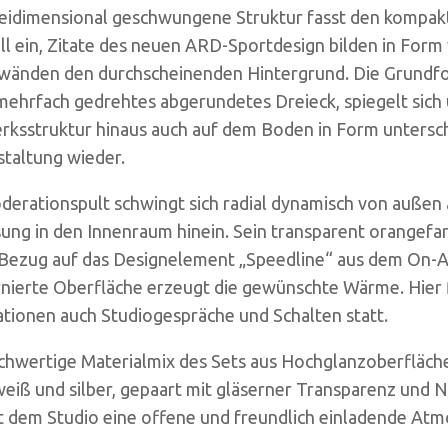
reidimensional geschwungene Struktur fasst den kompa
ll ein, Zitate des neuen ARD-Sportdesign bilden in Form
wänden den durchscheinenden Hintergrund. Die Grundfor
 mehrfach gedrehtes abgerundetes Dreieck, spiegelt sich
rksstruktur hinaus auch auf dem Boden in Form untersch
staltung wieder.
erationspult schwingt sich radial dynamisch von außen 
ung in den Innenraum hinein. Sein transparent orangef
Bezug auf das Designelement „Speedline“ aus dem On-Ai
rnierte Oberfläche erzeugt die gewünschte Wärme. Hier
tionen auch Studiogespräche und Schalten statt.
chwertige Materialmix des Sets aus Hochglanzoberfläche
eiß und silber, gepaart mit gläserner Transparenz und 
ht dem Studio eine offene und freundlich einladende Atm