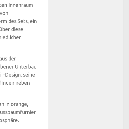
kten Innenraum
 von
m des Sets, ein
 über diese
iedlicher
aus der
arbener Unterbau
r-Design, seine
 finden neben
n in orange,
Nussbaumfurnier
osphäre.