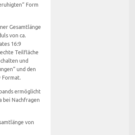
beruhigten“ Form
einer Gesamtlänge
uls von ca.
ates 16:9
echte Teilfläche
Schalten und
gungen“ und den
9 Format.
obands ermöglicht
a bei Nachfragen
esamtlänge von