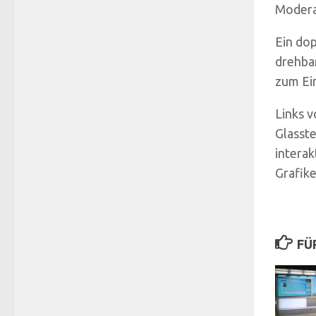
Modera
Ein dop
drehbar
zum Ein
Links v
Glasst
interak
Grafike
FÜ