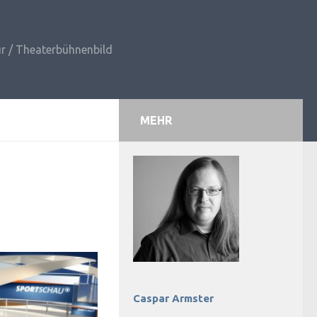
r / Theaterbühnenbild
MEHR
Caspar Armster