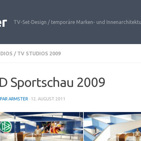
er
TV-Set-Design / temporäre Marken- und Innenarchitektu
UDIOS
/
TV STUDIOS 2009
D Sportschau 2009
PAR ARMSTER
·
12. AUGUST 2011