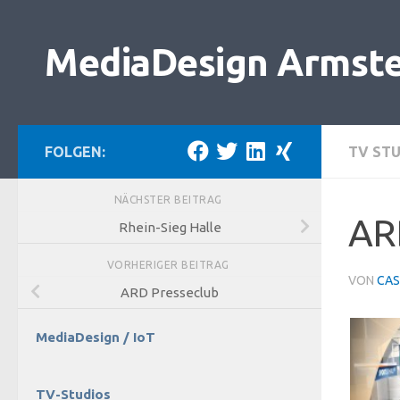
Zum Inhalt springen
MediaDesign Armst
FOLGEN:
TV ST
NÄCHSTER BEITRAG
AR
Rhein-Sieg Halle
VORHERIGER BEITRAG
VON
CAS
ARD Presseclub
MediaDesign / IoT
TV-Studios