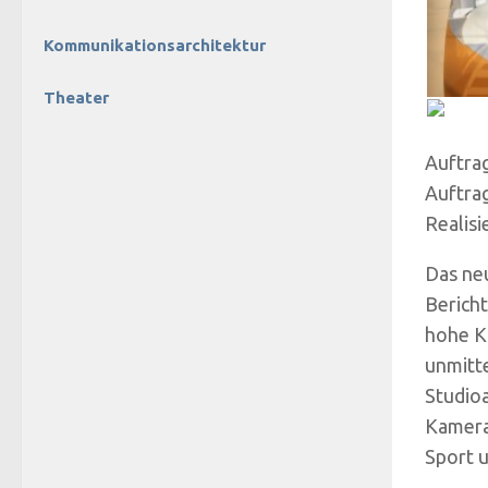
Kommunikationsarchitektur
Theater
Auftra
Auftra
Realis
Das neu
Bericht
hohe K
unmitt
Studioa
Kamera
Sport 