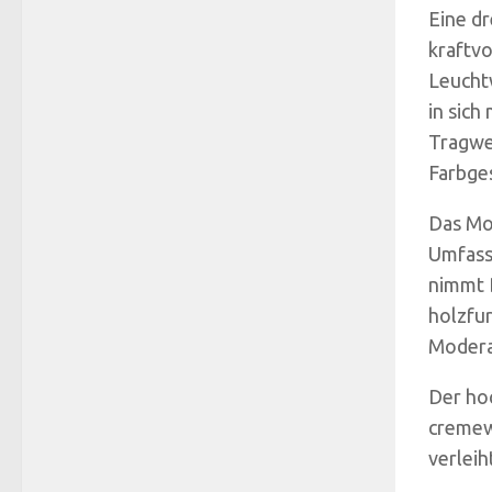
Eine d
kraftvo
Leucht
in sich
Tragwe
Farbge
Das Mod
Umfass
nimmt 
holzfu
Modera
Der ho
cremew
verlei