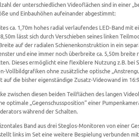
lzahl der unterschiedlichen Videoflächen sind in einer „
öße und Einbauhöhen aufeinander abgestimmt:
ites ca. 1,70m hohes radial verlaufendes LED-Band mit 
 8,50m lässt sich durch Verschieben seines linken Teilmod
reite auf der radialen Schienenkonstruktion in ein separ
nster und eine immer noch überbreite ca. 5,50m breite r
tten. Dieses ermöglicht eine flexiblere Nutzung z.B. bei 
en-Vollbildgrafiken ohne zusätzliche optische „Anstren
t auf die bisher eigenständige Zusatz-Videowand im 16:
cke zwischen diesen beiden Teilflächen des langen Vide
ine optimale „Gegenschussposition“ einer Pumpenkamer
derators während der Schalten.
rizontales Band aus drei Steglos-Monitoren von einer G
tellt links im Set eine weitere Bespielung verbunden mit