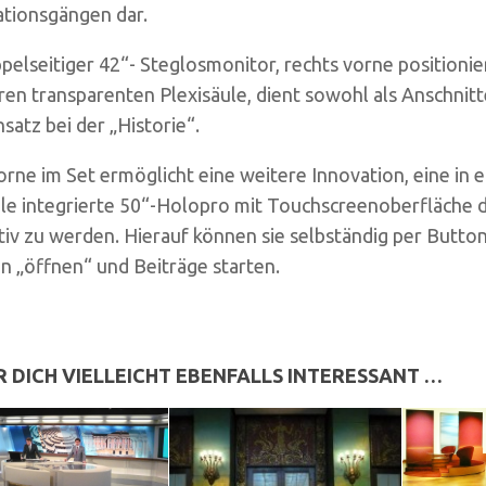
tionsgängen dar.
pelseitiger 42“- Steglosmonitor, rechts vorne positionier
en transparenten Plexisäule, dient sowohl als Anschnit
satz bei der „Historie“.
orne im Set ermöglicht eine weitere Innovation, eine in 
ele integrierte 50“-Holopro mit Touchscreenoberfläche
tiv zu werden. Hierauf können sie selbständig per Butt
n „öffnen“ und Beiträge starten.
R DICH VIELLEICHT EBENFALLS INTERESSANT …