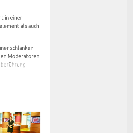
t in einer
telement als auch
einer schlanken
 den Moderatoren
onberührung