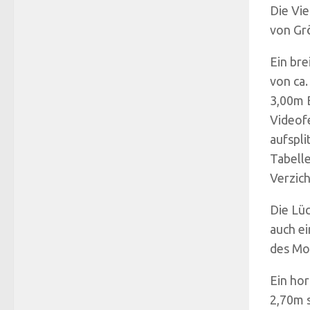
Die Vie
von Gr
Ein bre
von ca.
3,00m B
Videofe
aufspli
Tabell
Verzich
Die Lü
auch e
des Mo
Ein ho
2,70m s