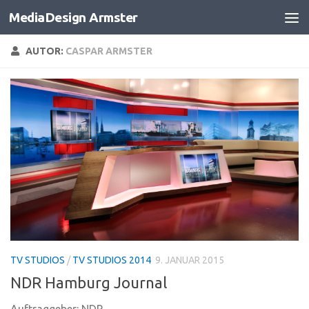
MediaDesign Armster
Zum Inhalt springen
AUTOR:
CASPAR ARMSTER
TV STUDIOS
/
TV STUDIOS 2014
9. JANUAR 2015
NDR Hamburg Journal